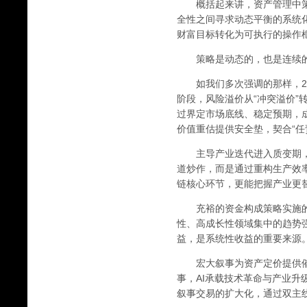
概括起来讲，资产管理中策
全性之间寻求动态平衡的系统
财富目标转化为可执行的操作
策略是动态的，也是连续的，
如我们多次强调的那样，20
阶段，风险溢价从“冲突溢价”
过界定市场底线、稳定预期，
价值重估提供安全垫，契合“任
主导产业迭代进入质变期，A
道炒作，而是通过重构生产效率
链核心环节，更能把握产业更
充裕的资金构成策略实施的
性、高成长性领域集中的趋势
益，是系统性收益的重要来源
宏大叙事为资产定价提供催化
事，AI承载技术革命与产业升
叙事交易的扩大化，通过双主线