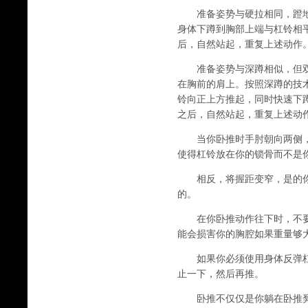
准备姿势与硬拉相同，蹬地
身体下蹲到胸部上端与杠铃相
后，自然站起，重复上述动作
准备姿势与深蹲相似，但双
在胸前的肩上。按照深蹲的技
铃向正上方推起，同时快速下
之后，自然站起，重复上述动
当你卧推时手肘朝向两侧，
使得杠铃放在你的锁骨而不是
相反，将握距变窄，是的你的
的。
在你卧推动作往下时，不要适
能会损害你的胸腔如果重量够
如果你必须使用身体反弹杠
止一下，然后再推。
卧推不仅仅是你躺在卧推凳