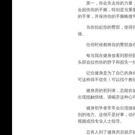
第一，你会失去你的力量，
会损伤你的手腕，特别是当重
的手掌，并保持你的手腕略微
当你抬起你的臀部，使得你
做。
任何时候都将你的臀部放在凳
每当我在健身放看到那些卧推
头部会拉伤你的脖子和损失一
记住健身是为了自己的身体
可这样得不偿失！可以找个教
健身房的初到者，总能在健
出现抵触情绪。请崛弃这种心
健身初学者常常会出现做俯
别的地方。这倒不是好事，动
视频或找专业人士指导。
总有人到了健身房后就开始