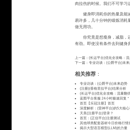
肉拉伤的时候。我们不可学习
健身即消耗你的热量及能减
易许多，几十分钟的锻炼消耗
做无用功。
你究竟是想瘦身，减脂，还
有劲。即使没有条件去到健身
上一篇：
{长运平台}优化全攻略：
下一篇：
专业访谈：{公爵平台}未
相关推荐
：
专业访谈：{公爵平台}未来趋势
{注册}{香格里拉平台}结果分析
{长运平台}优化全攻略：流量翻
蓝图平台客服 24小时极速回复＂
首页【乐冠注册】首页
深度解析：{雷神平台}的5大核
天美{注册平台}登录？
首页：{正信平台}注册测试
其他球类配套器材今日价格行情
揭示大型语言模型(LLM)的力量