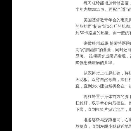
练习杠铃能增加骨骼密度，
半年内增加13％。再配合适
美国基督教青年会的韦恩博士
的脂肪而“制造”近1公斤的肌
到50卡路里的热量。而一般
密歇根州威廉·博蒙特医院的
高“好胆固醇”的含量，同时
显著。 该项研究成果还发现，
降低患糖尿病的几率。
从深蹲架上扛起杠铃，将杠
天花板。双臂自然弯曲，握住
直，直到大小腿自然折叠在一
将杠铃置于身体前方的脚下
杠铃杆，双手拳心向后握住。
下蹲，直到杠铃片贴近地面，
准备姿势与深蹲相同，右腿
然挺直，直到左腿小腿贴近地