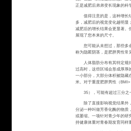
正是减肥后弟弟变长现象的科
值得注意的是，这种增长结
多，减肥后的视觉变化越明显
减肥后的增长结果会更显著。
展现了您本来的尺寸。
您可能从未想过，那些多余
称为隐匿阴茎，是肥胖男性常
人体脂肪分布有其特定规律
过高时，这些区域会形成厚厚
一小部分，大部分体积被隐藏在
米。对于重度肥胖男性（BMI>
35），可能有超过三分之
除了直接影响视觉结果外，
分泌一种叫做芳香化酶的物质
或萎缩。一项针对青少年的研
持健康体重对青春期发育同样