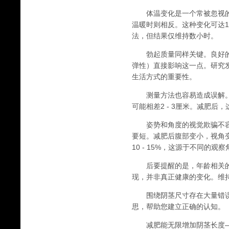
体温变化是一个常被忽视的
温暖时则相反。这种变化可达1
法，但结果仅维持数小时。
勃起质量同样关键。良好的
弹性）直接影响这一点。研究发
生活方式的重要性。
测量方法也容易造成误解。
可能相差2 - 3厘米。减肥
姿势和角度的视觉欺骗不容
要短。减肥后腹部变小，视角
10 - 15%，这源于不同的观
后要提醒的是，年龄相关的
现，并非真正健康的变化。维
围绕阴茎尺寸存在大量错误
思，帮助您建立正确的认知。
减肥能无限增加阴茎长度—