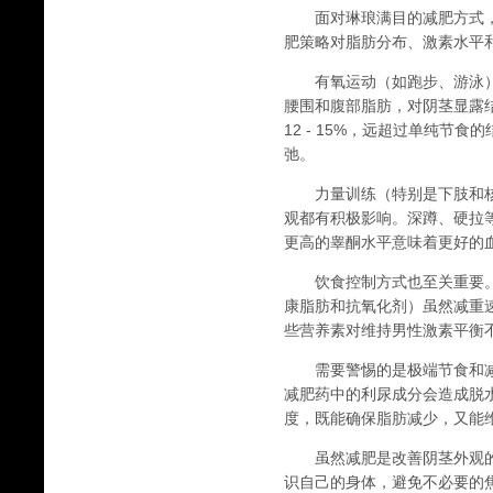
面对琳琅满目的减肥方式，
肥策略对脂肪分布、激素水平
有氧运动（如跑步、游泳）
腰围和腹部脂肪，对阴茎显露
12 - 15%，远超过单纯
弛。
力量训练（特别是下肢和核
观都有积极影响。深蹲、硬拉等
更高的睾酮水平意味着更好的
饮食控制方式也至关重要。
康脂肪和抗氧化剂）虽然减重
些营养素对维持男性激素平衡
需要警惕的是极端节食和减
减肥药中的利尿成分会造成脱水
度，既能确保脂肪减少，又能
虽然减肥是改善阴茎外观的
识自己的身体，避免不必要的