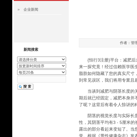
企业新闻
作者：管理员
新闻搜索
{恒行3注册}平台：
减肥后
来一探究竟！经过信赖医学医
脂肪如何隐藏了您的真实尺寸
到常见误区，我们将用专業且
当谈到减肥与阴茎长度的关
期后就已经固定，减肥本身并
了呢？这背后有着令人惊讶的
阴茎的视觉长度与实际长度是
性，其阴茎平均有3 - 5厘
露出的部分看起来变短了。当
觉。根据《男性健康杂志》发表