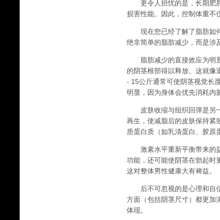
更令人担忧的是，长期肥胖
损害性能。因此，控制体重不
现在您已经了解了脂肪如何
绝非简单的脂肪减少，而是涉
脂肪减少的直接效应为明显
的阴茎根部得以释放。这就像
- 15公斤通常可使阴茎视觉长
明显，因为身体会优先消耗内
皮肤收缩与组织回弹是另一个
再生，使减脂后的皮肤保持紧
质蛋白质（如乳清蛋白、胶原
激素水平重新平衡带来的益
功能，还可能使阴茎在勃起时更
这对整体男性健康大有裨益。
后不可忽视的是心理和自信
方面（包括阴茎尺寸）都更加
体现。