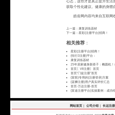
心态，这些才是真正提升生活
获取个性化建议。健康的身體
皓齿网内容均来自互联网收
上一篇：
康复训练器材
下一篇：
星彩{注册平台}招商！
相关推荐
：
星彩{注册平台}招商！
{恒行3注册}平台：
康复训练器材
25年居家健身新搭子：椭圆机！
首页〖V8注册〗首页
首页“门徒注册”首页
{富联}专用的{注册登录}方案
{蓝狮注册}用户真实评价汇总
首页-万达注册-首页
{富途注册平台}实操案例：成功
网站首页
|
公司介绍
|
长运注册