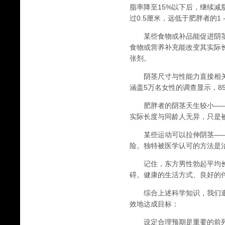
脂率降至15%以下后，继续
过0.5厘米，远低于肥胖者的1 -
某些食物或补品能促进阴茎
食物或营养补充能改变其实际
张剂。
阴茎尺寸与性能力直接相关
涵盖5万名女性的调查显示，
肥胖者的阴茎天生较小——
实际长度与同龄人无异，只是
某些运动可以拉伸阴茎——
险。独特被医学认可的方法是
记住，东方男性勃起平均长度1
碍。健康的生活方式、良好的
综合上述科学知识，我们邀
效地达成目标：
设定合理预期是重要的前列