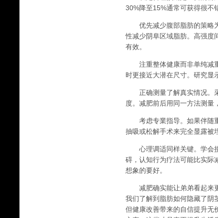
30%降至15%通常可获得很
优先减少腹部脂肪的策略为
性减少阴阜区域脂肪。高强度间
有效。
注重整体健康而非单纯减重
时更接近大潜在尺寸。研究显示
正确测量了解真实情况。采
度。减肥前后用同一方法测量
考虑专業指导。如果伴随重
抽吸或松解手术来完全显露被
心理调适同样关键。学会接
碍，认知行为疗法可能比实际
想象的要好。
减肥确实能让弟弟看起来更
我们了解到脂肪如何隐藏了阴
但健康改善带来的自信提升无