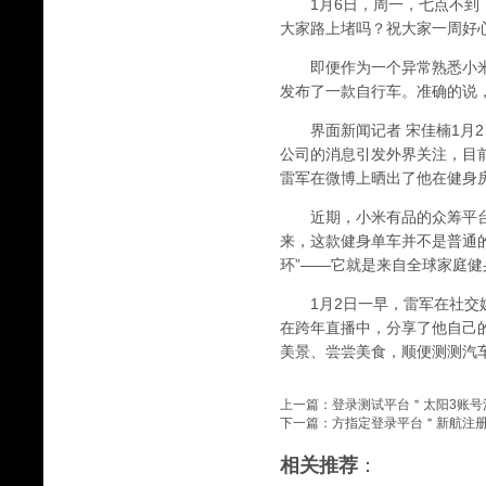
1月6日，周一，七点不到，
大家路上堵吗？祝大家一周好心情
即便作为一个异常熟悉小米的
发布了一款自行车。准确的说
界面新闻记者 宋佳楠1月2
公司的消息引发外界关注，目
雷军在微博上晒出了他在健身房
近期，小米有品的众筹平台上
来，这款健身单车并不是普通
环”——它就是来自全球家庭健
1月2日一早，雷军在社交媒体
在跨年直播中，分享了他自己的
美景、尝尝美食，顺便测测汽车
上一篇：
登录测试平台＂太阳3账号
下一篇：
方指定登录平台＂新航注册 
相关推荐
：