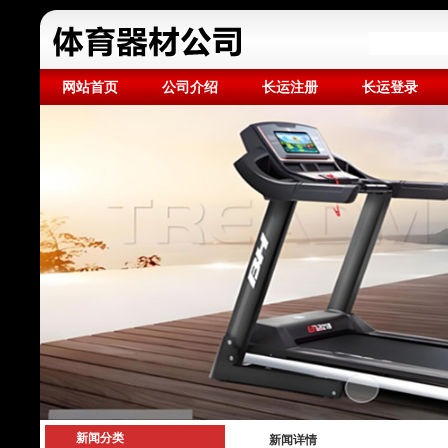
网站首页
公司介绍
长运注册
长运登录
新闻分类
新闻详情